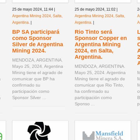
25 de mayo 2024,
11:44
|
25 de mayo 2024,
11:02
|
2
Argentina Mining 2024, Salta,
Argentina Mining 2024, Salta,
A
Argentina.
|
Argentina.
|
A
BP SA participará
Rio Tinto será
L
como Sponsor
Sponsor Copper en
Silver de Argentina
Argentina Mining
Mining 2024.
2024, en Salta,
Argentina.
2
MENDOZA, ARGENTINA.
A
Mayo 25, 2024. Argentina
MENDOZA, ARGENTINA.
.
Mining tiene el agrado de
Mayo 25, 2024. Argentina
M
a
comunicar que BP ha
Mining tiene el agrado de
M
confirmado su
comunicar que Rio Tinto,
M
participación como
ha confirmado su
c
a
Sponsor Silver ...
participación como
B
Sponso ...
p