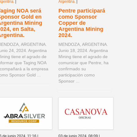
rgentina.
|
Argentina.
|
Taging NOA será
Pentre participará
Sponsor Gold en
como Sponsor
Argentina Mining
Copper de
024, en Salta,
Argentina Mining
rgentina.
2024.
ENDOZA, ARGENTINA.
MENDOZA, ARGENTINA.
unio 24, 2024. Argentina
Junio 18, 2024. Argentina
ining tiene el agrado de
Mining tiene el agrado de
nformar que Taging NOA
comunicar que Pentre, ha
compañará a la empresa
confirmado su
omo Sponsor Gold ...
participación como
Sponsor ...
6 de junio 2024,
11:16
|
03 de junio 2024,
08:09
|