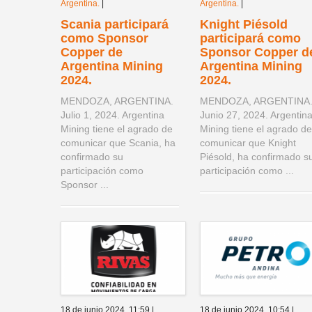
Argentina.
|
Argentina.
|
Scania participará
Knight Piésold
como Sponsor
participará como
Copper de
Sponsor Copper d
Argentina Mining
Argentina Mining
2024.
2024.
MENDOZA, ARGENTINA.
MENDOZA, ARGENTINA
Julio 1, 2024. Argentina
Junio 27, 2024. Argentin
Mining tiene el agrado de
Mining tiene el agrado de
comunicar que Scania, ha
comunicar que Knight
confirmado su
Piésold, ha confirmado s
participación como
participación como ...
Sponsor ...
18 de junio 2024,
11:59
|
18 de junio 2024,
10:54
|