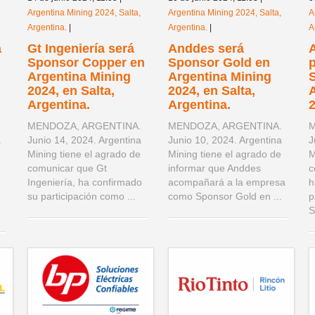
Argentina Mining 2024, Salta,
Argentina Mining 2024, Salta,
A
Argentina.
|
Argentina.
|
A
a
Gt Ingeniería será
Anddes será
A
Sponsor Copper en
Sponsor Gold en
Argentina Mining
Argentina Mining
S
2024, en Salta,
2024, en Salta,
Argentina.
Argentina.
2
.
MENDOZA, ARGENTINA.
MENDOZA, ARGENTINA.
M
a
Junio 14, 2024. Argentina
Junio 10, 2024. Argentina
J
Mining tiene el agrado de
Mining tiene el agrado de
M
comunicar que Gt
informar que Anddes
c
Ingeniería, ha confirmado
acompañará a la empresa
h
su participación como ...
como Sponsor Gold en ...
p
S