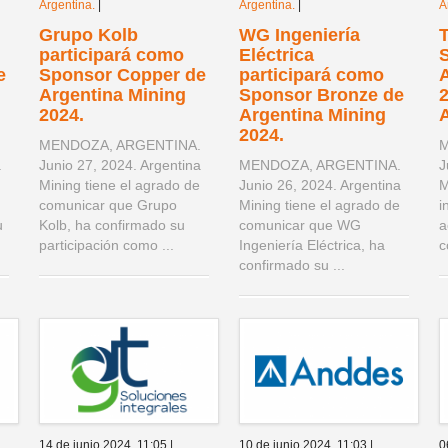
Argentina.
|
Argentina.
|
A
Grupo Kolb
WG Ingeniería
participará como
Eléctrica
e
Sponsor Copper de
participará como
Argentina Mining
Sponsor Bronze de
2
2024.
Argentina Mining
A
2024.
.
MENDOZA, ARGENTINA.
M
a
Junio 27, 2024. Argentina
MENDOZA, ARGENTINA.
J
Mining tiene el agrado de
Junio 26, 2024. Argentina
M
comunicar que Grupo
Mining tiene el agrado de
i
u
Kolb, ha confirmado su
comunicar que WG
a
participación como ...
Ingeniería Eléctrica, ha
c
confirmado su ...
14 de junio 2024,
11:05
|
10 de junio 2024,
11:03
|
0