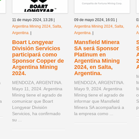
11 de mayo 2024,
13:28
|
09 de mayo 2024,
16:01
|
0
Argentina Mining 2024, Salta,
Argentina Mining 2024, Salta,
A
Argentina.
|
Argentina.
|
A
Boart Longyear
Mansfield Minera
División Servicios
SA será Sponsor
participará como
Platinum en
Sponsor Copper de
Argentina Mining
2
Argentina Mining
2024, en Salta,
A
2024.
Argentina.
.
M
a
MENDOZA, ARGENTINA.
MENDOZA, ARGENTINA.
M
Mayo 11, 2024. Argentina
Mayo 9, 2024. Argentina
M
Mining tiene el agrado de
Mining tiene el agrado de
c
a
comunicar que Boart
informar que Mansfield
S
.
Longyear División
Minera SA acompañará a
p
Servicios, ha confirmado
la empresa como ...
su ...